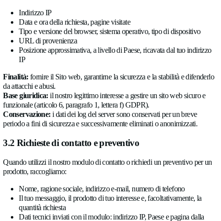
日本語
domanda sulla presente Informativa sulla privacy o sul modo in
i tuoi dati personali, contattaci all’indirizzo e-mail sopra indicat
Socials
3. Quali dati personali raccogliamo 
LinkedIn
Twitter
Facebook
3.1 Visita del Sito web
Quando visiti il Sito web, la nostra infrastruttura di hosting trat
automaticamente i dati tecnici trasmessi dal tuo browser, tra cui
Indirizzo IP
Data e ora della richiesta, pagine visitate
Tipo e versione del browser, sistema operativo, tipo di di
URL di provenienza
Posizione approssimativa, a livello di Paese, ricavata dal 
IP
Finalità:
fornire il Sito web, garantirne la sicurezza e la stabili
da attacchi e abusi.