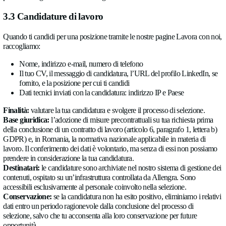
precontrattuali su tua richiesta (articolo 6, paragrafo 1, letter
quando ci contatti in qualità di rappresentante o dipendente di 
nostro legittimo interesse a rispondere e gestire le richieste co
(articolo 6, paragrafo 1, lettera f) GDPR). Il conferimento di tal
volontario; tuttavia, senza i campi obbligatori non possiamo el
richiesta.
Destinatari:
le richieste sono archiviate e gestite da un fornito
gestione delle relazioni con i clienti (CRM), vedi Sezione 5.
Conservazione:
conserviamo i dati relativi alle richieste per i
necessario a gestire la tua richiesta e, qualora ne derivi un rapp
commerciale, per la durata di tale rapporto più i periodi di co
previsti dalla legge.
Ti inviamo comunicazioni di marketing, come newsletter o a
sui prodotti, solo se ci hai fornito il tuo consenso (articolo 6, p
lettera a) GDPR) o laddove altrimenti consentito dalla legge. P
consenso o opporti al marketing in qualsiasi momento contatt
info@allengra.eu
o utilizzando il link di annullamento dell’isc
presente in ogni e-mail di marketing.