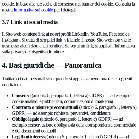
Utilizziamo reCAPTCHA esclusivamente in relazione ai nostr
finalità di sicurezza e prevenzione delle frodi — non per la pub
è strettamente necessario per fornire in modo sicuro la funziona
modulo da te richiesta, opera indipendentemente dalle tue scel
relative ai cookie, come descritto nella nostra
Informativa sui 
Ulteriori informazioni sul trattamento effettuato da Google son
nell’
Informativa sulla privacy di Google
.
3.5 Cookie, analisi e pubblicità
Utilizziamo cookie e tecnologie simili sul Sito web. I cookie n
— inclusi
Google Analytics 4
, per la misurazione del pubblic
Ads
, per la pubblicità e la misurazione delle campagne — son
solo
con il tuo consenso
(articolo 6, paragrafo 1, lettera a) 
fornire, rifiutare o revocare in qualsiasi momento tramite il ban
consenso ai cookie fornito da
CookieYes
. I cookie strettamen
sono utilizzati sulla base del nostro legittimo interesse a gestire
(articolo 6, paragrafo 1, lettera f) GDPR).