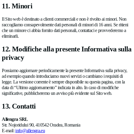
7. Conservazione dei dati
Conserviamo i dati personali solo per il tempo necessario alle fi
nella presente Informativa e, successivamente, per il periodo ri
obblighi legali di conservazione. Ad esempio, ai sensi della n
contabile rumena, Legge n. 82/1991 e successive modifiche, i r
contabili e i documenti giustificativi devono generalmente esse
per 5 anni e i bilanci annuali per 10 anni. Alla scadenza dei per
conservazione, i dati vengono eliminati o anonimizzati, salvo c
conservazione sia necessaria per adempiere a un obbligo legal
accertare, esercitare o difendere un diritto in sede giudiziaria.
8. I tuoi diritti
Ai sensi del GDPR, hai i seguenti diritti in relazione ai tuoi dat
Accesso
(articolo 15) — ottenere conferma del fatto che 
meno i tuoi dati e riceverne una copia