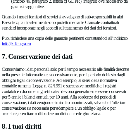
esempio sicurezza del sito web, protezione dallo spam, g
rapporti commerciali
Quando ci basiamo sui legittimi interessi, hai il diritto di opport
Sezione 8.
5. Destinatari dei dati personali
Condividiamo i dati personali solo con fornitori di servizi, dett
del trattamento”, che supportano il funzionamento del Sito web
attività, sulla base di accordi sul trattamento dei dati ai sensi de
del GDPR:
Fornitore
Servizio
U
Hosting del sito web e
tr
Vercel Inc.
distribuzione dei contenuti
da