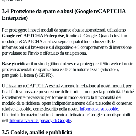
3.3 Candidature di lavoro
Quando ti candidi per una posizione tramite le nostre pagine 
raccogliamo:
Nome, indirizzo e-mail, numero di telefono
Il tuo CV, il messaggio di candidatura, l’URL del profil
fornito, e la posizione per cui ti candidi
Dati tecnici inviati con la candidatura: indirizzo IP e Pae
Finalità:
valutare la tua candidatura e svolgere il processo di s
Base giuridica:
l’adozione di misure precontrattuali su tua ric
della conclusione di un contratto di lavoro (articolo 6, paragrafo
GDPR) e, in Romania, la normativa nazionale applicabile in m
lavoro. Il conferimento dei dati è volontario, ma senza di essi
prendere in considerazione la tua candidatura.
Destinatari:
le candidature sono archiviate nel nostro sistema 
contenuti, ospitato su un’infrastruttura controllata da Allengra