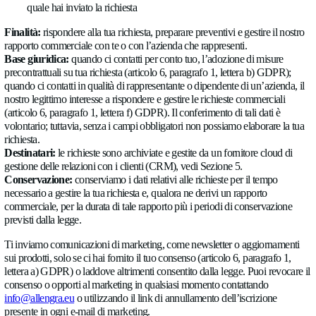
Base giuridica:
il nostro legittimo interesse a gestire un sito w
funzionale (articolo 6, paragrafo 1, lettera f) GDPR).
Conservazione:
i dati dei log del server sono conservati per 
periodo a fini di sicurezza e successivamente eliminati o anoni
3.2 Richieste di contatto e preventivo
Quando utilizzi il nostro modulo di contatto o richiedi un prev
prodotto, raccogliamo:
Nome, ragione sociale, indirizzo e-mail, numero di telef
Il tuo messaggio, il prodotto di tuo interesse e, facoltativ
quantità richiesta
Dati tecnici inviati con il modulo: indirizzo IP, Paese e p
quale hai inviato la richiesta
Finalità:
rispondere alla tua richiesta, preparare preventivi e ges
rapporto commerciale con te o con l’azienda che rappresenti.
Base giuridica:
quando ci contatti per conto tuo, l’adozione d