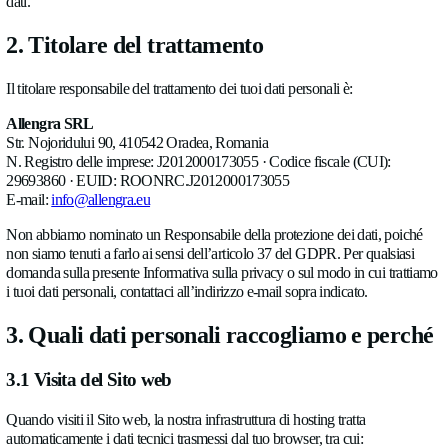
CHI SIAMO
richiedi un preventivo o presenti una candidatura per lavorare 
NOTIZIE
Trattiamo i dati personali in conformità al Regolamento (UE) 
“GDPR”) e alla normativa rumena applicabile in materia di pr
CARRIERE
dati.
CONTATTACI
2. Titolare del trattamento
Il titolare responsabile del trattamento dei tuoi dati personali è:
Lingua
English
Allengra SRL
Str. Nojoridului 90, 410542 Oradea, Romania
Deutsch
N. Registro delle imprese: J2012000173055 · Codice fiscale 
Espanol
29693860 · EUID: ROONRC.J2012000173055
Francais
E-mail:
info@allengra.eu
Romana
Italiano
✓
Non abbiamo nominato un Responsabile della protezione dei d
Magyar
non siamo tenuti a farlo ai sensi dell’articolo 37 del GDPR. Pe