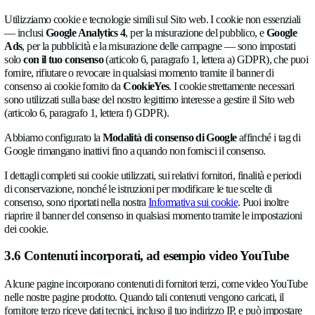
accessibili esclusivamente al personale coinvolto nella selezion
Conservazione:
se la candidatura non ha esito positivo, elimin
dati entro un periodo ragionevole dalla conclusione del proces
selezione, salvo che tu acconsenta alla loro conservazione per 
opportunità.
3.4 Protezione da spam e abusi (Google re
Enterprise)
Per proteggere i nostri moduli da spam e abusi automatizzati, 
Google reCAPTCHA Enterprise
, fornito da Google. Quan
modulo, reCAPTCHA analizza segnali quali il tuo indirizzo IP
informazioni sul browser e sul dispositivo e il comportamento 
per valutare se l’invio è effettuato da una persona.
Base giuridica:
il nostro legittimo interesse a proteggere il Sit
processi aziendali da spam, abusi e attacchi automatizzati (arti
paragrafo 1, lettera f) GDPR).