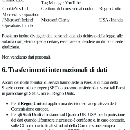
Il Sito web contiene link ai nostri profili LinkedIn, YouTube,
Instagram. Si tratta di semplici link: visitando il nostro Sito w
trasmesso alcun dato a tali fornitori. Se segui un link, si applic
sulla privacy del rispettivo fornitore.
4. Basi giuridiche — Panoramica
Trattiamo i dati personali solo quando si applica almeno una de
condizioni:
Consenso
(articolo 6, paragrafo 1, lettera a) GDPR) —
cookie analitici e pubblicitari, comunicazioni di marketi
Contratto o misure precontrattuali
(articolo 6, paragra
GDPR) — ad esempio richieste, preventivi, candidature
Obbligo legale
(articolo 6, paragrafo 1, lettera c) GDP
esempio conservazione obbligatoria della corrisponden
e dei documenti contabili
Legittimi interessi
(articolo 6, paragrafo 1, lettera f) 