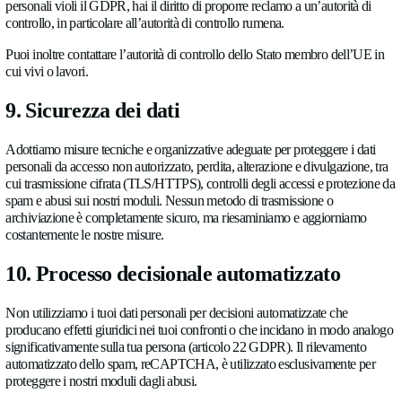
Alcuni dei nostri fornitori di servizi hanno sede in Paesi al di f
Spazio economico europeo (SEE), o possono trasferire dati ver
in particolare gli Stati Uniti e il Regno Unito.
Per il
Regno Unito
si applica una decisione di adeguate
Commissione europea.
Per gli
Stati Uniti
ci basiamo sul Quadro UE–USA per l
dei dati quando il fornitore interessato è certificato e, in 
sulle Clausole contrattuali standard della Commissione 
(articolo 46, paragrafo 2, lettera c) GDPR), integrate ov
garanzie aggiuntive.
Quando i nostri fornitori di servizi si avvalgono di sub-responsab
Paesi terzi, tali trasferimenti sono protetti mediante Clausole co
standard incorporate negli accordi sul trattamento dei dati dei fo
Puoi richiedere una copia delle garanzie pertinenti contattandoc
info@allengra.eu
.