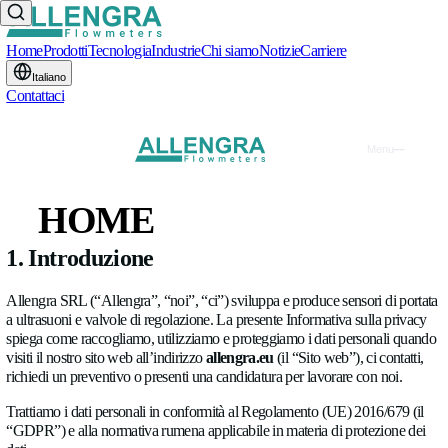
Home
Prodotti
Tecnologia
Industrie
Chi siamo
Notizie
Carriere
Italiano
Contattaci
Informativa sulla privacy
ULTIMO AGGIORNAMENTO: 19 LUGLIO 2026
U
L
T
I
HOME
A
G
G
I
O
R
N
A
M
E
N
T
O
:
1
9
L
U
G
L
I
O
2
0
2
6
PRODOTTI
1. Introduzione
TECNOLOGIA
Allengra SRL (“Allengra”, “noi”, “ci”) sviluppa e produce sens
a ultrasuoni e valvole di regolazione. La presente Informativa 
INDUSTRIE
spiega come raccogliamo, utilizziamo e proteggiamo i dati pe
visiti il nostro sito web all’indirizzo
allengra.eu
(il “Sito web”),