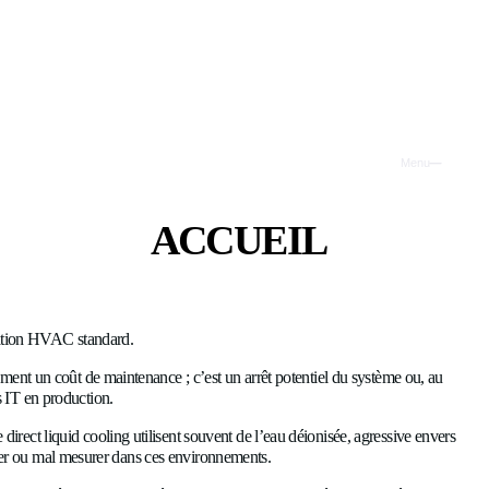
issement des data centers
A
P
T
s déterminant que dans une application HVAC standard.
I
troisième année n’est pas seulement un coût de maintenance ; c’