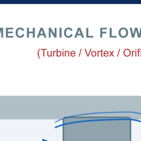
ge
t d’exploitation direct.
e perte de charge doit être compensée par la pompe. Plus de tra
 titre d’ordre de grandeur : les compteurs à turbine sur une con
e ajoutent une perte permanente d’environ 50 à 80% de la pression 
 intrusif, n’ajoute pratiquement rien. Le signal est extrait acous
ntée pour compenser, et que les économies de VFD ne sont pas pa
 une réduction de 0,3 bar de hauteur manométrique à débit con
t de la différence de perte de charge entre les deux options d