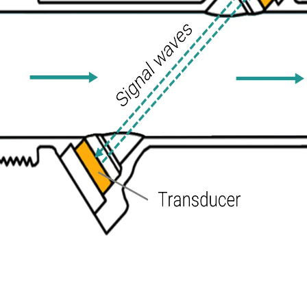
ge légèrement plus vite que celle envoyée vers l’amont (contre l
et elle est directement liée à la vitesse du fluide. Mesurez cette
s obtenez un compteur capable de gérer des profils d’écoulement
canique, c’est ce qu’elle ne fait pas. Il n’y a rien dans l’écoule
 cas, la mesure est sans contact. Le fluide ne touche jamais l’
u son dans un fluide dépend de la composition du fluide et de la 
acoustique) et signaler des changements de propriétés du fluide,
du fluide en plus de la valeur de débit, et l’électronique interprè