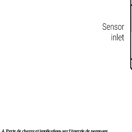
Une impulsion envoyée vers l’aval (avec l’écoulement) se propa
amont/aval est bien plus faible que le temps de transit absolu, 
section de la conduite avec une conception multi-trajets, vou
Ce qui rend cette approche réellement différente d’une mesure mé
conduite ou sont montés affleurants à la paroi — dans les deux
La physique vous apporte aussi plus que le débit. La vitesse d
présence de bulles de gaz (qui modifient fortement la réponse 
de temps de transit véhicule des informations sur les propriétés 