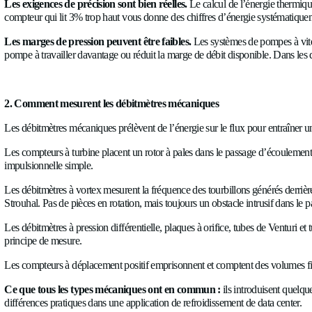
minimum, une lacune de données pendant le remplacement. Les 
Les compositions de fluide varient.
Les boucles primaires fo
certains matériaux. Certains systèmes utilisent des fluides di
Les exigences de précision sont bien réelles.
Le calcul de l’
compteur qui lit 3% trop haut vous donne des chiffres d’énergie
Les marges de pression peuvent être faibles.
Les systèmes de
pompe à travailler davantage ou réduit la marge de débit dispon
2. Comment mesurent les débitmètres mécaniques
Les débitmètres mécaniques prélèvent de l’énergie sur le flux
Les compteurs à turbine placent un rotor à pales dans le passage 
impulsionnelle simple.