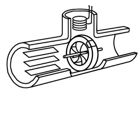
générés derrière un obstacle (le corps d’obturation) placé dans l
intrusif dans le passage d’écoulement.
ubes de Venturi et tuyères créent une perte de charge connue et e
s volumes fixes de fluide par cycle. Très précis à faibles débit
roduisent quelque chose dans le passage d’écoulement, et ce que
e data center.