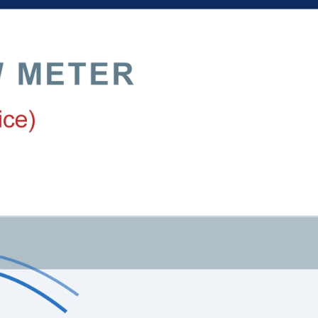
vail de pompage signifie plus d’énergie.
duite d’eau glacée de 100 mm à des vitesses typiques (1–3 m/s) s
différentielle mesurée, qui peut atteindre 0,3 à 1,5 bar à faible
tiquement ; le fluide « ne sait pas » que le compteur est là. Cela
rtiellement effacées par le matériel de mesure.
stant se traduit par des économies d’énergie annuelles mesura
e compteur.