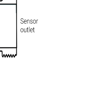
’écoulement). Le temps de transit total à travers la conduite e
 différence avec suffisamment de précision, et vous obtenez une me
 non idéaux sans exiger de longues longueurs droites.
ment. Pas de rotor, pas de corps d’obturation, pas d’orifice. Les 
élément de détection. Le passage d’écoulement est dégagé.
température. Cela signifie qu’un compteur à ultrasons peut mesur
 le tout à partir de la même mesure qui fournit le débit. C’est 
te les deux.