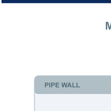
4. Perte de charge et implications sur l’énergie de pompa
C’est ici que la différence entre les technologies devient un coû
Tout obstacle dans une conduite crée une perte de charge. Cett
La perte de charge dépend du compteur et de la vitesse, mais à
0,05 à 0,3 bar selon les courbes publiées ; les plaques à orific
Un débitmètre à ultrasons à faible perte de charge, sans élément
affectée, que la pression système n’a pas besoin d’être augme
Pour un système d’eau glacée en fonctionnement continu, même
de la pompe, du nombre d’heures de fonctionnement annuelles e