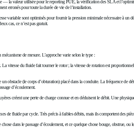
boucles de refroidissement ne peuvent souvent pas être isolée
nctionnent fréquemment avec un mélange glycol-eau. Les boucles 
électriques spécialisés. Un compteur qui fonctionne bien en eau 
énergie thermique — la valeur utilisée pour le reporting PUE, la
 systématiquement erronés pour toute la durée de vie de l’instal
 pompes à vitesse variable sont optimisés pour fournir la press
ible. Dans les deux cas, ce n’est pas gratuit.
 pour entraîner un mécanisme de mesure. L’approche varie selon 
d’écoulement. La vitesse du fluide fait tourner le rotor ; la vite