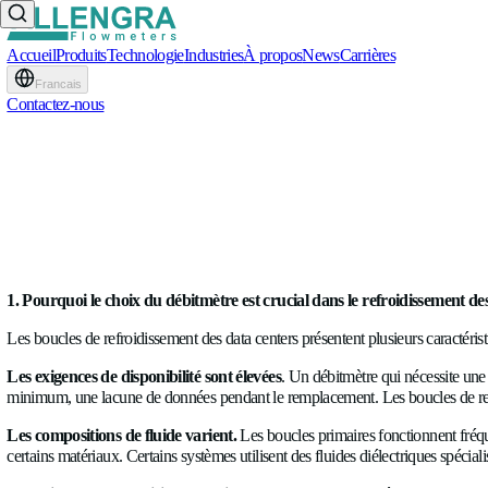
Accueil
Produits
Technologie
Industries
À propos
News
Carrière
Francais
Contactez-nous
Débitmètres à ultrasons vs
RÉDIGÉ PAR
Raul Ciorba
BLOG
•
11.05.2026
1. Pourquoi le choix du débitmètre est crucial dans le ref
Les boucles de refroidissement des data centers présentent pl
Les exigences de disponibilité sont élevées
. Un débitmètre q