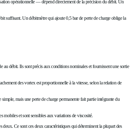
À
s sans affecter des équipements IT en production.
N
secondaires des systèmes de direct liquid cooling utilisent so
propre peut se corroder, se colmater ou mal mesurer dans ces en
C
 vérification des SLA et l’optimisation opérationnelle — dépend
lation.
C
ion minimale nécessaire à un débit suffisant. Un débitmètre qui 
N
Langue
Franc
le type :
Socials
sse de rotation est proportionnelle au débit. Ils sont précis aux 
Linked