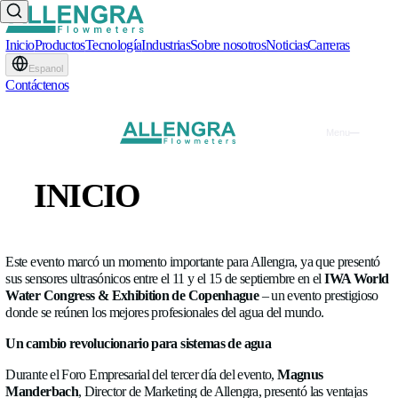
Inicio
Productos
Tecnología
Industrias
Sobre nosotros
Noticias
Ca
Espanol
Contáctenos
Congreso y exposición mun
INICIO
del agua IWA 2022 – Allen
PRODUCTOS
EXPO
•
14.09.2022
TECNOLOGÍA
Este evento marcó un momento importante para Allengra, ya 
sus sensores ultrasónicos entre el 11 y el 15 de septiembre en 
INDUSTRIAS
Water Congress & Exhibition de Copenhague
– un evento
donde se reúnen los mejores profesionales del agua del mund