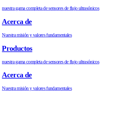
https://allengra.eu
/es-ES/contact-us
info@allengra.eu
COMPARTIR ARTÍCULO
C
O
M
P
A
R
T
I
R
A
R
T
Í
C
U
L
O