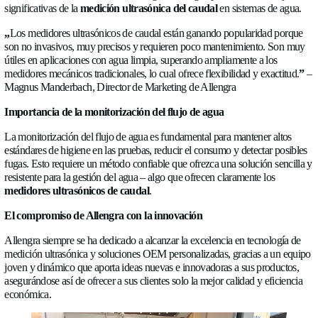
SOBRE
Un cambio revolucionario para sistemas de agua
NOSOTROS
Durante el Foro Empresarial del tercer día del evento,
Magnu
NOTICIAS
Manderbach
, Director de Marketing de Allengra, presentó la
significativas de la
medición ultrasónica del caudal
en siste
CARRERAS
„
Los medidores ultrasónicos de caudal están ganando popula
CONTÁCTENOS
son no invasivos, muy precisos y requieren poco mantenimie
útiles en aplicaciones con agua limpia, superando ampliamente
medidores mecánicos tradicionales, lo cual ofrece flexibilidad 
Magnus Manderbach, Director de Marketing de Allengra
Idioma
Importancia de la monitorización del flujo de agua
Espanol
✓
La monitorización del flujo de agua es fundamental para mant
Socials
estándares de higiene en las pruebas, reducir el consumo y det
LinkedIn
Twitter
Facebook
fugas. Esto requiere un método confiable que ofrezca una solu
resistente para la gestión del agua – algo que ofrecen claramen
medidores ultrasónicos de caudal
.