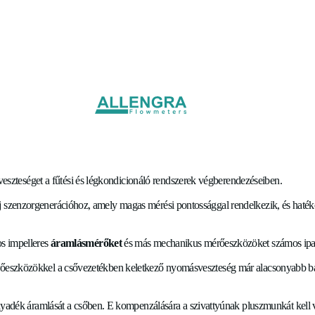
ítása: az ultrahangos szen
entik a nyomásveszteséget a fűtési és légkondicionáló rendsze
ozzáférhetnek egy új szenzorgenerációhoz, amely magas mérési
ák a hagyományos impelleres
áramlásmérőket
és más mechanik