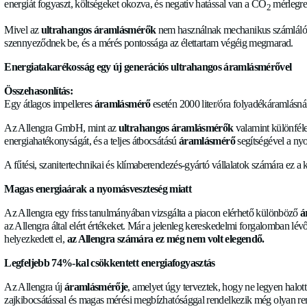
Ezen felül az ár/érték arány is versenyképesebbé vált, és a
A nyomásveszteség csökkentése
A nyomásveszteség fő okozói közül a komponensek különösen
energiát fogyaszt, költségeket okozva, és negatív hatással va
Mivel az
ultrahangos áramlásmérők
nem használnak mechan
szennyeződnek be, és a mérés pontossága az élettartam végé
Energiatakarékosság egy új generációs ultrahangos ára
Összehasonlítás:
Egy átlagos impelleres
áramlásmérő
esetén 2000 liter/óra f
Az Allengra GmbH, mint az
ultrahangos áramlásmérők
va
energiahatékonyságát, és a teljes átbocsátású
áramlásmérő
se
A fűtési, szanitertechnikai és klímaberendezés-gyártó vállala