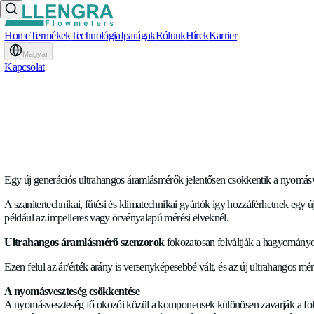
Home
Termékek
Technológia
Iparágak
Rólunk
Hírek
Karrier
Magyar
Kapcsolat
A hőszivattyúk forradalmas
INFORMATÍV
•
21.05.2021
Egy új generációs ultrahangos áramlásmérők jelentősen csökk
A szanitertechnikai, fűtési és klímatechnikai gyártók így h
például az impelleres vagy örvényalapú mérési elveknél.
Ultrahangos áramlásmérő szenzorok
fokozatosan felváltj