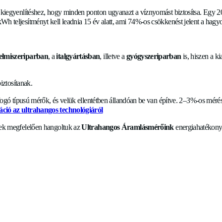
hető különböző
áramlásmérők
nyomásveszteségre gyakorolt ha
 forgalomban lévő
ultrahangos áramlásmérők
, beleértve az Al
endő.
ne legyen halott tér és teljes átbocsátású legyen – ezáltal növe
zik még olyan rendszerekben is, ahol levegőbuborékok vannak a
a szivattyú a kiegyenlítéshez, hogy minden ponton ugyanazt a 
k csupán 1550 kWh teljesítményt kell leadnia 15 év alatt, ami
 alkalmazásra a
élelmiszeriparban
, a
italgyártásban
, illetve a
gy
i pontosságot
biztosítanak.