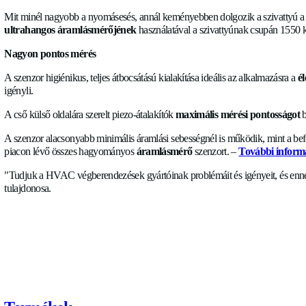
Magas energiaárak a nyomásveszteség miatt
Az Allengra egy friss tanulmányában vizsgálta a piacon elér
az Allengra által elért értékeket. Már a jelenleg kereskedelmi
helyezkedett el,
az Allengra számára ez még nem volt eleg
Legfeljebb 74%-kal csökkentett energiafogyasztás
Az Allengra új
áramlásmérője
, amelyet úgy terveztek, hogy 
zajkibocsátással és magas mérési megbízhatósággal rendelke
Mit minél nagyobb a nyomásesés, annál keményebben dolgozik 
ultrahangos áramlásmérőjének
használatával a szivattyúna
Nagyon pontos mérés
A szenzor higiénikus, teljes átbocsátású kialakítása ideális az
igényli.
A cső külső oldalára szerelt piezo-átalakítók
maximális mérés