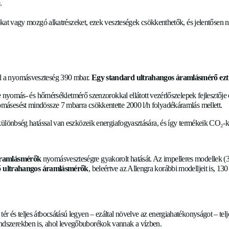
z új ultrahangos mérőeszközökkel a csővezetékben keletkező n
 zavarják a folyadék áramlását a csőben. E kompenzálására a
n a CO
mérlegre.
2
ikus számlálókat vagy mozgó alkatrészeket, ezek veszteségek 
ig megmarad.
mlásmérővel
olyadékáramlásnál a nyomásveszteség 390 mbar.
Egy standard 
lamint különféle nyomás- és hőmérsékletmérő szenzorokkal elláto
gítségével a nyomásesést mindössze 7 mbarra csökkentette 2000
tok számára ez a különbség hatással van eszközeik energiafogyas