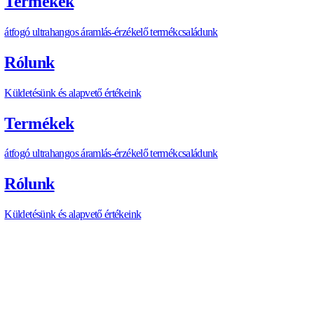
A szenzor alacsonyabb minimális áramlási sebességnél is műk
piacon lévő összes hagyományos
áramlásmérő
szenzort. –
T
"Tudjuk a HVAC végberendezések gyártóinak problémáit és i
tulajdonosa.
https://allengra.eu
/hu-HU/contact-us
info@allengra.eu
CIKK MEGOSZTÁSA
C
I
K
K
M
E
G
O
S
Z
T
Á
S
A