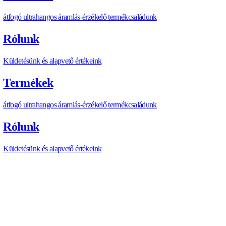
Az Allengra termékeket házon belül tervezzük és fejlesztjük, a
minősített ISO tanúsítvánnyal rendelkező partnereken kereszt
következetes minőség és skálázhatóság biztosítása érdekében.
ellátási láncunk lehetővé teszi a gyors ügyfélszolgálatot és a s
minőségi szabványok betartását. A végső tesztelést, kalibrálás
ellenőrzést létesítményeinkben végezzük, mielőtt a termékeket
minden tájára szállítanánk.
Milyen tanúsítványokkal rendelkezik az Allengra?
Az Allengra ISO 9001 minőségirányítási tanúsítvánnyal rende
termékeket úgy tervezi, hogy megfeleljenek a vonatkozó CE
REACH irányelveknek. Az iparág-specifikus tanúsítványokat,
az ATEX, UL vagy FDA megfelelőséget az alkalmazási köve
az ügyfélkereslet alapján követjük. Folyamatosan bővítjük tan
portfóliónkat a szabályozott piacokra való belépés és a biztons
alkalmazások támogatása érdekében.