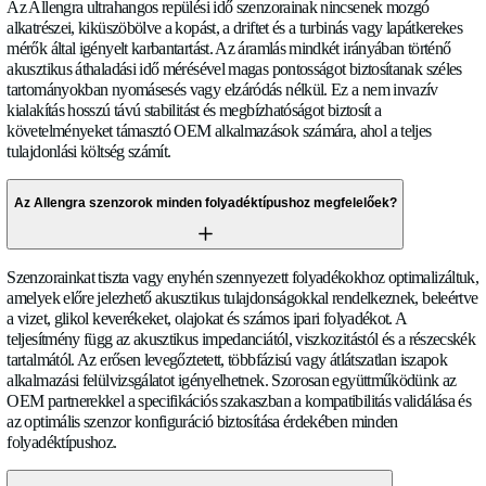
RÓLUNK
Mi teszi az Allengra áramlásmérőit különbözővé a hag
mechanikus mérőktől?
HÍREK
KARRIER
Az Allengra ultrahangos repülési idő szenzorainak nincsene
KAPCSOLAT
alkatrészei, kiküszöbölve a kopást, a driftet és a turbinás vagy
mérők által igényelt karbantartást. Az áramlás mindkét irányá
akusztikus áthaladási idő mérésével magas pontosságot biztosí
tartományokban nyomásesés vagy elzáródás nélkül. Ez a nem
kialakítás hosszú távú stabilitást és megbízhatóságot biztosít a
Nyelv
követelményeket támasztó OEM alkalmazások számára, ahol a
English
tulajdonlási költség számít.
Deutsch
Espanol
Francais
Az Allengra szenzorok minden folyadéktípushoz megfelelőe
Romana
Italiano
Magyar
✓
Szenzorainkat tiszta vagy enyhén szennyezett folyadékokhoz 