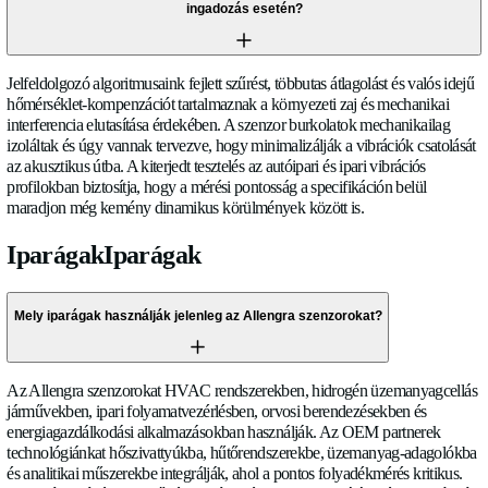
áramlásmérőkhöz?
Az ultrahangos szenzorok kiváló alacsony áramlási érzékenys
szélesebb leszabályozási arányokat kínálnak az örvény mérők
amelyek minimális Reynolds-számokat igényelnek a stabil
örvényleváláshoz. Az örvény technológiával ellentétben az ul
mérés nulla nyomásesést eredményez és immúnis a vibrációk á
zajra, amely veszélyeztetheti az örvény mérők pontosságát. A
akadályok hiánya szintén ideálissá teszi az ultrahangos szenzo
viszkózus folyadékokhoz és olyan alkalmazásokhoz, ahol a m
áramlási zavar kritikus.
Mi a különbség az analóg és a digitális kimenetek (I²C, 
között?
Az ultrahangos szenzorok kiváló alacsony áramlási érzékenys