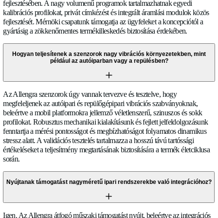
maradjon még kemény dinamikus körülmények között is.
Iparágak
I
p
a
r
á
g
a
k
Mely iparágak használják jelenleg az Allengra szenzorokat?
Az Allengra szenzorokat HVAC rendszerekben, hidrogén üz
járművekben, ipari folyamatvezérlésben, orvosi berendezések
energiagazdálkodási alkalmazásokban használják. Az OEM p
technológiánkat hőszivattyúkba, hűtőrendszerekbe, üzemany
és analitikai műszerekbe integrálják, ahol a pontos folyadékmér
Az autóipartól és a repülőgépipartól az épületautomatizálásig 
energia infrastruktúráig terjedő szektorokat szolgálunk ki.
Az Allengra szenzorok alkalmasak hidrogénhez vagy al
üzemanyagokhoz?