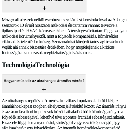
során.
A szenzorok integrálhatók meglévő rendszerekbe vagy vezé
Igen. Az Allengra szenzorok több iparági szabványos kimene
támogatnak, beleértve az I²C, UART, PWM és analóg jeleket,
a zökkenőmentes integrációt PLC-kkel, mikrokontrollerekk
rendszerekkel és beágyazott platformokkal. Átfogó műszaki 
referencia tervezéseket, telepítési készleteket és alkalmazási t
nyújtunk az integrációs ütemtervek felgyorsítása érdekében.
Mi az Allengra áramlásmérő várható élettartama?
Mozgó alkatrészek nélkül és robusztus szilárdtest konstrukció
szenzorok 10 évnél hosszabb működési élettartamra vannak t