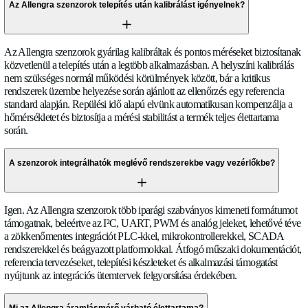
日本語
amelyek előre jelezhető akusztikus tulajdonságokkal rendelke
a vizet, glikol keverékeket, olajokat és számos ipari folyadékot
teljesítmény függ az akusztikus impedanciától, viszkozitástól 
Socials
tartalmától. Az erősen levegőztetett, többfázisú vagy átlátszatl
LinkedIn
Twitter
Facebook
alkalmazási felülvizsgálatot igényelhetnek. Szorosan együtt
OEM partnerekkel a specifikációs szakaszban a kompatibilitás
az optimális szenzor konfiguráció biztosítása érdekében mind
folyadéktípushoz.
Az Allengra szenzorok telepítés után kalibrálást igényelnek?
Az Allengra szenzorok gyárilag kalibráltak és pontos méréseke
közvetlenül a telepítés után a legtöbb alkalmazásban. A helyszí
nem szükséges normál működési körülmények között, bár a kr
rendszerek üzembe helyezése során ajánlott az ellenőrzés egy 
standard alapján. Repülési idő alapú elvünk automatikusan k
hőmérsékletet és biztosítja a mérési stabilitást a termék teljes é