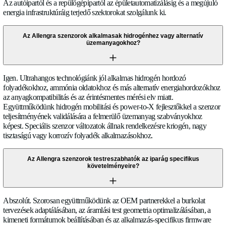
szélesebb leszabályozási arányokat kínálnak az örvény mérők
amelyek minimális Reynolds-számokat igényelnek a stabil
örvényleváláshoz. Az örvény technológiával ellentétben az ul
mérésnek nulla nyomásesése van és immunitása a vibrációk ál
zajjal szemben. Az áramlási akadályok hiánya ideálissá teszi a
szenzorokat viszkózus folyadékokhoz és olyan alkalmazások
minimális áramlási zavart igényelnek.
Hogyan biztosítja az Allengra a jel stabilitását vibráció vag
ingadozás esetén?
Jelfeldolgozó algoritmusaink fejlett szűrést, többutas átlagolást
hőmérséklet-kompenzációt tartalmaznak a környezeti zaj és m
interferencia elutasítása érdekében. A szenzor burkolatok mec
izoláltak és úgy vannak tervezve, hogy minimalizálják a vibrác
az akusztikus útba. A kiterjedt tesztelés az autóipari és ipari vi
profilokban biztosítja, hogy a mérési pontosság a specifikáción