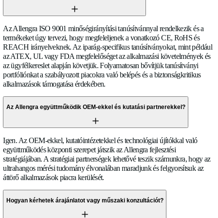
fejlesztésében. A nagy volumenű programok tartalmazhatnak 
kalibrációs profilokat, privát címkézést és integrált áramlási 
fejlesztését. Mérnöki csapatunk támogatja az ügyfeleket a kon
gyártásig a zökkenőmentes termékilleskedés biztosítása érdek
Hogyan teljesítenek a szenzorok nagy vibrációs környezet
például az autóiparban vagy a repülésben?
Az Allengra szenzorok úgy vannak tervezve és tesztelve, hog
megfeleljenek az autóipari és repülőgépipari vibrációs szabv
beleértve a mobil platformokra jellemző véletlenszerű, szinus
profilokat. Robusztus mechanikai kialakításunk és fejlett jelf
fenntartja a mérési pontosságot és megbízhatóságot folyamat
stressz alatt. A validációs tesztelés tartalmazza a hosszú távú ta
értékeléseket a teljesítmény megtartásának biztosítására a term
során.