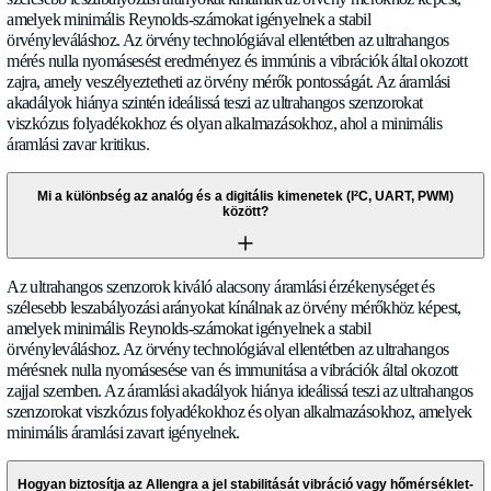
fenntartja a pontosságot a termikus működési tartományokban
Milyen előnyöket kínál az ultrahangos technológia
áramlásméréstechnológiákhoz képest?
Az ultrahangos szenzorok kiváló leszabályozási arányokat, a
nyomásesést és immunitást biztosítanak a mágneses vagy ele
interferenciával szemben, ellentétben az elektromágneses vag
mérőkkel. A mozgó alkatrészek hiánya kiküszöböli a karbantar
meghosszabbítja a szervizintervallumokat és csökkenti a teljes 
költséget a mechanikus mérőkhöz képest. Az ultrahangos tech
teljesítményt nyújt kétirányú és alacsony áramlású alkalmazás
más módszerek nehézségekkel küzdenek a pontosság vagy
megismételhetőség terén.
Hogyan viszonyulnak az ultrahangos szenzorok az 