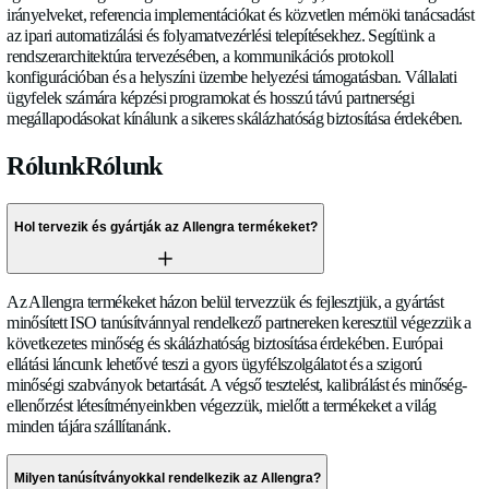
Igen. Ultrahangos technológiánk jól alkalmas hidrogén hordo
folyadékokhoz, ammónia oldatokhoz és más alternatív energ
az anyagkompatibilitás és az érintésmentes mérési elv miatt.
Együttműködünk hidrogén mobilitási és power-to-X fejlesztő
teljesítményének validálására a felmerülő üzemanyag szabvá
képest. Speciális szenzor változatok állnak rendelkezésre krio
tisztaságú vagy korrozív folyadék alkalmazásokhoz.
Az Allengra szenzorok testreszabhatók az iparág spe
követelményeire?
Abszolút. Szorosan együttműködünk az OEM partnerekkel a 
tervezések adaptálásában, az áramlási test geometria optimaliz
kimeneti formátumok beállításában és az alkalmazás-specifik