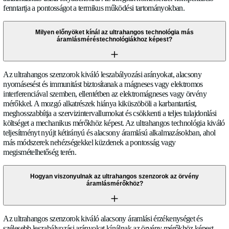
tipikus ipari és HVAC környezetekben. A tényleges élettartam
működési körülményektől, mint a folyadék kompatibilitás, hő
ciklusok és telepítési minőség. Szenzorainkat kiterjedt tartóssá
vetjük alá annak biztosítása érdekében, hogy megfeleljenek a k
fontosságú alkalmazások megbízhatósági elvárásainak.
Technológia
T
e
c
h
n
o
l
ó
g
i
a
Hogyan működik az ultrahangos áramlás mérés?
Az ultrahangos repülési idő mérés akusztikus impulzusokat kü
áramláshoz képest szögben elhelyezett jelátalakító között. Az 
és az áramlás elleni impulzusok közötti áthaladási idő különb
folyadék sebességével, lehetővé téve a pontos áramlási sebess
Ez az elv független a nyomástól, sűrűségtől vagy vezetőképess
alkalmazható tiszta folyadékokra. Az integrált hőmérséklet-