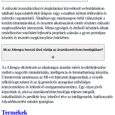
Nyújtanak támogatást nagyméretű ipari rendszerekbe való i
Igen. Az Allengra átfogó műszaki támogatást nyújt, beleértve 
irányelveket, referencia implementációkat és közvetlen mérnö
az ipari automatizálási és folyamatvezérlési telepítésekhez. Se
rendszerarchitektúra tervezésében, a kommunikációs protokol
konfigurációban és a helyszíni üzembe helyezési támogatásban
ügyfelek számára képzési programokat és hosszú távú partner
megállapodásokat kínálunk a sikeres skálázhatóság biztosítás
Rólunk
R
ó
l
u
n
k
Hol tervezik és gyártják az Allengra termékeket?