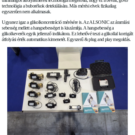
átfolyásmérésben, valamint bármilyen fejlesztési munkában.
Kulcsfontosságú, hogy gyorsan jó flow & control megoldások
elő.
A hőszivattyúk dominálnak
Egyértelműen a technológia és az energiafüggetlenség a megh
piacon
Az R290 biztonság továbbra is központi téma ezen a területen
ALSONIC termékvonal lefedi a high-end hőszivattyúk fő igén
gázbuborékok érzékelése – legyen szó levegőről vagy R290-r
feature megoldás elengedhetetlen bármely hőszivattyúgyártó 
ultrahangos átfolyásmérési technológia megerősíti, hogy ez a b
technológia a buborékok detektálására. Más mérési elvek fizik
egyszerűen nem alkalmasak.
Ugyanez igaz a glikolkoncentráció mérésére is. Az ALSONIC