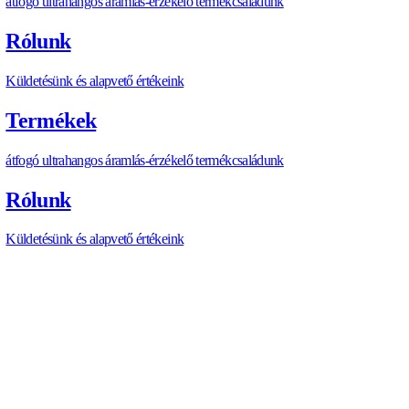
Összegzés
Az idei Mostra nem az újdonságokról szólt. A kapcsolatok újra
meglévő kötődés, illetve know-how megerősítéséről – és enne
még mindig sok integrációs munka áll előttünk.
Köszönjük minden partnerünknek a kiváló együttműködést, és
következő találkozókat!
A következő állomás számunkra a Sensor + Test Nürnberg,
városában, júniusban.
https://allengra.eu
/hu-HU/contact-us
info@allengra.eu
CIKK MEGOSZTÁSA
C
I
K
K
M
E
G
O
S
Z
T
Á
S
A