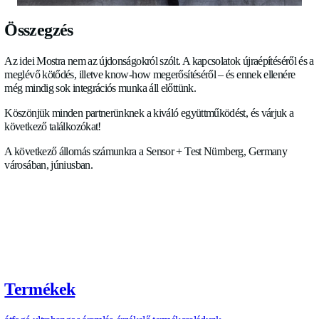
sebesség mellett a hangsebességet is kiszámítja. A hangsebess
glikolkeverék egyik jellemző indikátora. Ez lehetővé teszi a gli
átfolyási érték automatikus kimenetét. Egyszerű & plug and p