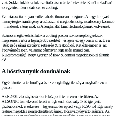
A data center cooling velünk marad
Ennek a vásári kiadásnak a fő mozgatórugója nem önmagába
volt. Sokkal inkább a fókusz eltolódása más területek felé. En
ez egyértelműen a data center cooling.
Ez határozottan olyan terület, ahol otthonosan mozgunk. A nag
mennyiségek iránti igény, a csúcsszintű megbízhatóság, az al
– mindezek a tényezők az Allengra által kínált technológiána
Számos megközelítést látok a cooling piacon, sok szereplő ig
megszerezni a torta legnagyobb szeletét – és igen, ez egy óriási
játék első számú szabálya: sebesség & reakcióidő. Két értelem