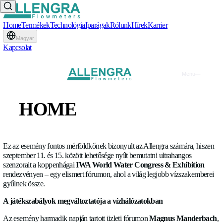
Home
Termékek
Technológia
Iparágak
Rólunk
Hírek
Karrier
Magyar
Kapcsolat
IWA Világvíz Kongresszus 
HOME
Kiállítás 2022 – Allengra
TERMÉKEK
EXPO
•
14.09.2022
TECHNOLÓGIA
Ez az esemény fontos mérföldkőnek bizonyult az Allengra sz
szeptember 11. és 15. között lehetősége nyílt bemutatni ultrah
IPARÁGAK
szenzorait a koppenhágai
IWA World Water Congress & Ex
rendezvényen – egy elismert fórumon, ahol a világ legjobb v