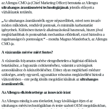
RÓLUNK
gyűlnek össze.
HÍREK
A játékszabályok megváltoztatója a vízhálózatokban
KARRIER
Az esemény harmadik napján tartott üzleti fórumon
Magnus 
az Allengra CMO-ja (Chief Marketing Officer) bemutatta az 
KAPCSOLAT
ultrahangos áramlásmérési technológiájának
jelentős előn
vízhálózatok területén.
„
Az ultrahangos áramlásmérők egyre népszerűbbek, mivel n
módon működnek, rendkívül pontosak, és minimális karbantar
Nyelv
igényelnek. Különösen tisztavíz alkalmazásoknál hasznosak, h
Magyar
✓
megbízhatóbbak és pontosabbak mechanikus elődeiknél, ezzel 
rugalmasságot és pontosságot.
“
– mondta Magnus Manderbach
Socials
CMO-ja.
LinkedIn
Twitter
Facebook
A vízáramlás mérése miért fontos?
A vízáramlás folyamatos mérése elengedhetetlen a higiéniai el
betartásához, a fogyasztás csökkentéséhez, valamint a szivárg