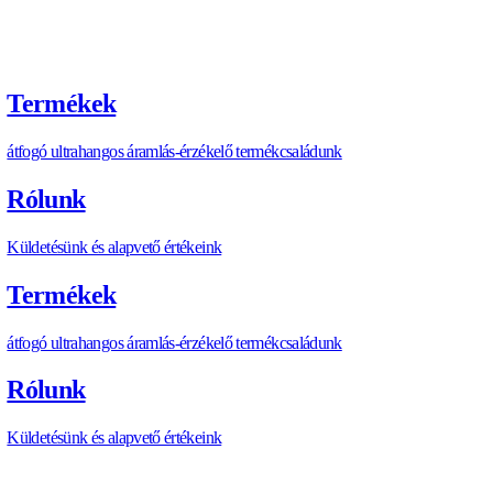
https://allengra.eu
/hu-HU/contact-us
info@allengra.eu
CIKK MEGOSZTÁSA
C
I
K
K
M
E
G
O
S
Z
T
Á
S
A