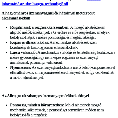
RÓLUNK
megoldást nyújt az ön igényeire szabva.
HÍREK
Bemutatjuk a 4 különböző
üzemanyg-áramlásmérőt
, amely
pontos és hatékony valós idejű adatokat szolgáltatnak mecha
KARRIER
alkatrészek nélkül, az
ultrahangos technológia révén –
Tov
információ az ultrahangos technológiáról
KAPCSOLAT
A hagyományos üzemanyagmérők hátrányai motorsport
alkalmazásokban
Rugalmasak a rezgésekkel szemben:
A mozgó alkatr
Nyelv
alapuló mérők érzékenyek a G-erőkre és erős rezgésekr
Magyar
✓
befolyásolhatják a mérés pontosságát és megbízhatóságá
Kopás és elhasználódás:
A mechanikus alkatrészek ez
Socials
körülmények között gyorsan elhasználódnak.
LinkedIn
Twitter
Facebook
Lassú válaszidő:
A mechanikus súrlódás és tehetetlensé
mérés gyorsaságát, így nem képes rögzíteni az üzemany
áramlásának pillanatnyi változásait.
Nyomásesés:
Az üzemanyag súrlódása a mérő belső k