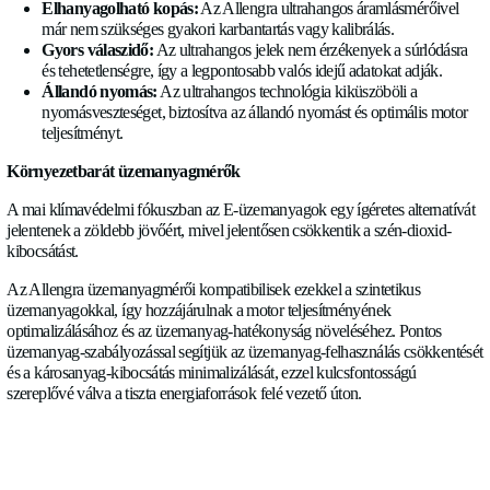
ellenállást okoz, ami nyomásesést eredményezhet, és így
a motor teljesítményét.
Az Allengra ultrahangos üzemanyagmérőinek előnyei
Pontosság minden környezetben:
Mivel nincsenek m
mechanikai alkatrészek, a pontosságot semmilyen mód
befolyásolják a rezgések.
Elhanyagolható kopás:
Az Allengra ultrahangos áraml
már nem szükséges gyakori karbantartás vagy kalibrálás
Gyors válaszidő:
Az ultrahangos jelek nem érzékenyek 
és tehetetlenségre, így a legpontosabb valós idejű adatok
Állandó nyomás:
Az ultrahangos technológia kiküszöbö
nyomásveszteséget, biztosítva az állandó nyomást és opt
teljesítményt.
Környezetbarát üzemanyagmérők