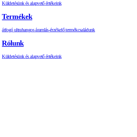
TERMÉKEK
T
E
R
M
É
K
E
K
WSBK üzemanyag-folyásmérő
PUM üzemanyag-folyásmérő
Valós idejű üzemanyag-befecskendező vizualizá
korrekciós készlet