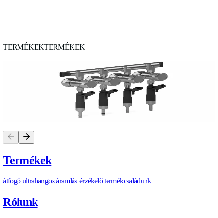
A mai klímavédelmi fókuszban az E-üzemanyagok egy ígéretes
jelentenek a zöldebb jövőért, mivel jelentősen csökkentik a sz
kibocsátást.
Az Allengra üzemanyagmérői kompatibilisek ezekkel a szinte
üzemanyagokkal, így hozzájárulnak a motor teljesítményének
optimalizálásához és az üzemanyag-hatékonyság növeléséhez
üzemanyag-szabályozással segítjük az üzemanyag-felhasználá
és a károsanyag-kibocsátás minimalizálását, ezzel kulcsfontos
szereplővé válva a tiszta energiaforrások felé vezető úton.
https://allengra.eu
/hu-HU/contact-us
info@allengra.eu
CIKK MEGOSZTÁSA
C
I
K
K
M
E
G
O
S
Z
T
Á
S
A