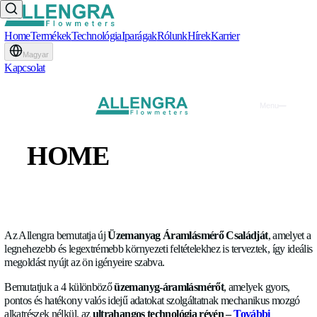
Home
Termékek
Technológia
Iparágak
Rólunk
Hírek
Karrier
Magyar
Kapcsolat
Az Allengra üzemanyag-
HOME
áramlásmérők következő
TERMÉKEK
generációjának bemutatás
TECHNOLÓGIA
BLOG
•
15.12.2023
IPARÁGAK
Az Allengra bemutatja új
Üzemanyag Áramlásmérő Család
legnehezebb és legextrémebb környezeti feltételekhez is tervezt