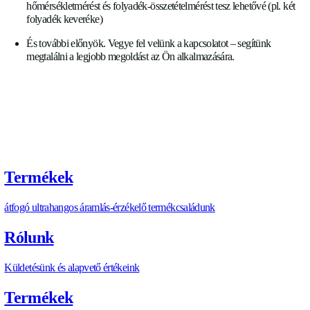
Különféle geometriai kialakítások lehetségesek
Alacsony nyomásesés és nagy turndown arány – egyetle
átfolyásmérő több átmérőt is lefed más mérési elvekből (
örvény, MID, Coriolis)
Nagy mérési frekvencia, akár 0,2%-os pontossággal
A hangsebesség mérése melléktermékként szupergyors
hőmérsékletmérést és folyadék-összetételmérést tesz lehe
folyadék keveréke)
És további előnyök. Vegye fel velünk a kapcsolatot – se
megtalálni a legjobb megoldást az Ön alkalmazására.
https://allengra.eu
/hu-HU/contact-us