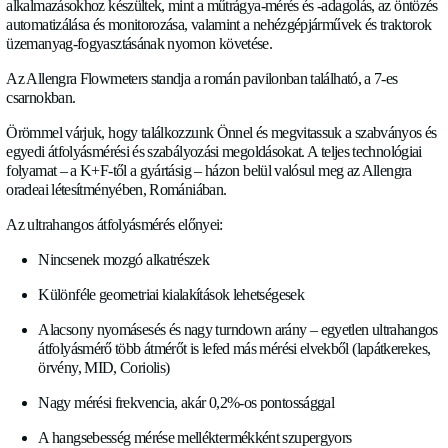
RÓLUNK
Allengra termékeit és technológiáit a hannoveri Agritechnica ki
HÍREK
.
.
November 9
és 15
között megtekinthetők az Allengra standjá
ultrahangos technológián alapuló átfolyásmérők, amelyek oly
KARRIER
alkalmazásokhoz készültek, mint a műtrágya-mérés és -adagol
automatizálása és monitorozása, valamint a nehézgépjárművek
KAPCSOLAT
üzemanyag-fogyasztásának nyomon követése.
Az Allengra Flowmeters standja a román pavilonban található,
csarnokban.
Nyelv
Magyar
✓
Örömmel várjuk, hogy találkozzunk Önnel és megvitassuk a 
egyedi átfolyásmérési és szabályozási megoldásokat. A teljes 
Socials
folyamat – a K+F-től a gyártásig – házon belül valósul meg a
LinkedIn
Twitter
Facebook
oradeai létesítményében, Romániában.
Az ultrahangos átfolyásmérés előnyei:
Nincsenek mozgó alkatrészek