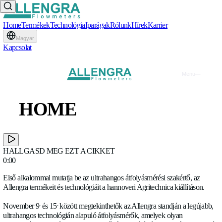
Home
Termékek
Technológia
Iparágak
Rólunk
Hírek
Karrier
Magyar
Kapcsolat
Allengra az Agritechnica 2
HOME
kiállításon
TERMÉKEK
EXPO
•
10.11.2025
TECHNOLÓGIA
HALLGASD MEG EZT A CIKKET
IPARÁGAK
0:00
Első alkalommal mutatja be az ultrahangos átfolyásmérési szak