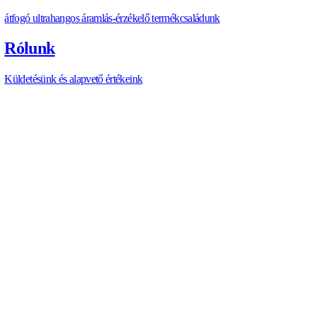
info@allengra.eu
CIKK MEGOSZTÁSA
C
I
K
K
M
E
G
O
S
Z
T
Á
S
A