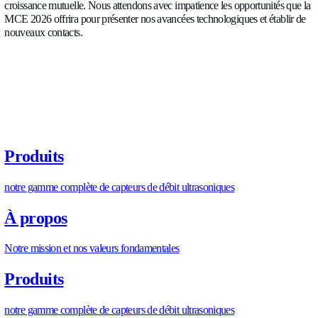
frigorigènes inflammables tels que le R290 dans les circuits de
de refroidissement. Son large champ d’application dépasse les
améliorations de sécurité, englobant des gains d’efficacité dan
applications, une réduction de l’usure et des intervalles d’entre
Bien plus qu’une simple exposition
Que vaut la technologie sans la connexion humaine ? Chez Al
pensons qu’il s’agit de créer des liens avec les professionnels d
partager des expertises et de bâtir des relations solides pour fa
croissance mutuelle. Nous attendons avec impatience les oppor
MCE 2026 offrira pour présenter nos avancées technologiques 
nouveaux contacts.
https://allengra.eu
/fr-FR/contact-us
info@allengra.eu
PARTAGER L’ARTICLE
P
A
R
T
A
G
E
R
L
’
A
R
T
I
C
L
E