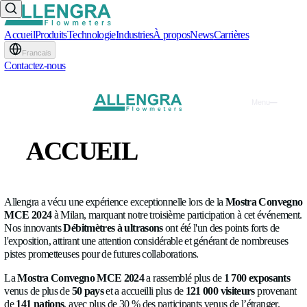
Accueil
Produits
Technologie
Industries
À propos
News
Carrière
Francais
Contactez-nous
Allengra brille lors du Mos
ACCUEIL
Convegno MCE 2024 à Mi
PRODUITS
EXPO
•
25.03.2024
TECHNOLOGIE
Allengra a vécu une expérience exceptionnelle lors de la
Mos
MCE 2024
à Milan, marquant notre troisième participation à
INDUSTRIES
Nos innovants
Débitmètres à ultrasons
ont été l'un des point
l'exposition, attirant une attention considérable et générant d