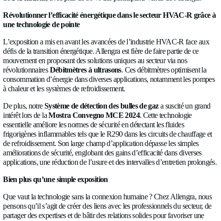
À PROPOS
pistes prometteuses pour de futures collaborations.
NEWS
La
Mostra Convegno MCE 2024
a rassemblé plus de
1 70
venus de plus de
50 pays
et a accueilli plus de
121 000 visite
CARRIÈRES
de
141 nations
, avec plus de 30 % des participants venus de l’
CONTACTEZ-
Révolutionner l’efficacité énergétique dans le secteur H
une technologie de pointe
NOUS
L’exposition a mis en avant les avancées de l’industrie HVA
défis de la transition énergétique. Allengra est fière de faire par
mouvement en proposant des solutions uniques au secteur via
révolutionnaires
Débitmètres à ultrasons
. Ces débitmètres op
Langue
consommation d’énergie dans diverses applications, notamme
Francais
✓
à chaleur et les systèmes de refroidissement.
Socials
De plus, notre
Système de détection des bulles de gaz
a susc
LinkedIn
Twitter
Facebook
intérêt lors de la
Mostra Convegno MCE 2024
. Cette techn
essentielle améliore les normes de sécurité en détectant les flui