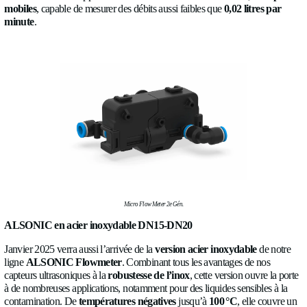
La 2ᵉ génération du Micro Flow Meter Ultrasonique
Dans le domaine de la
détection de débit ultrasonique en
environnements compacts
jusqu’à
100 °C
, et intégrant la m
différents fluides dans un seul appareil, notre
Micro Flow Met
génération
sera commercialisé à partir de
janvier 2025
. Initi
développé pour l’
industrie alimentaire
(avec homologation al
s’impose rapidement comme
une solution incontournable
p
nombreuses autres applications nécessitant un débitmètre fiabl
mobiles
, capable de mesurer des débits aussi faibles que
0,02 
minute
.