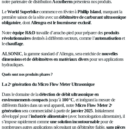
À PROPOS
0:00
Dès le départ, nous débutons avec
plusieurs salons professi
NEWS
différents pays sur trois continents
tels que le
Royaume-Uni
les États-Unis, l’Espagne, l’Allemagne, l’Italie
et
le Canad
CARRIÈRES
notre partenaire de distribution
Accutherm
présentera nos pro
CONTACTEZ-
Le
World Superbike
commence en février à
Phillip Island
,
première saison de la série avec un
débitmètre de carburant
NOUS
obligatoire
, dont
Allengra est le fournisseur exclusif
.
Notre
équipe R&D
travaille d’arrache-pied pour préparer de
révolutionnaires
destinés à différents secteurs, comme l’
auto
Langue
le
chauffage
.
Francais
✓
ALSONIC
, la gamme standard d’Allengra, sera enrichie de
dimensions et de débitmètres en matériaux divers
pour ses
Socials
LinkedIn
Twitter
Facebook
hydrauliques.
Quels sont nos produits phares ?