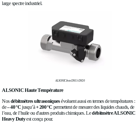
Micro Flow Meter 2e Gén.
ALSONIC en acier inoxydable DN15-DN20
Janvier 2025 verra aussi l’arrivée de la
version acier inoxyda
ligne
ALSONIC Flowmeter
. Combinant tous les avantages
capteurs ultrasoniques à la
robustesse de l’inox
, cette version
à de nombreuses applications, notamment pour des liquides sen
contamination. De
températures négatives
jusqu’à
100 °C
, 
large spectre industriel.