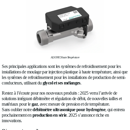
ALSONIC Inox DN15‑DN20
ALSONIC Haute Température
Nos
débitmètres ultrasoniques
évoluent aussi en termes de t
de
– 40 °C
jusqu’à
+ 200 °C
permettent de mesurer des liquid
l’eau, de l’huile ou d'autres produits chimiques. Le
débitmèt
Heavy Duty
est conçu pour.