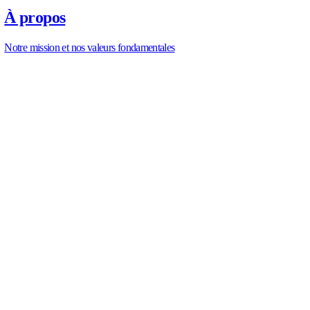
https://allengra.eu
/fr-FR/contact-us
info@allengra.eu
PARTAGER L’ARTICLE
P
A
R
T
A
G
E
R
L
’
A
R
T
I
C
L
E
PRODUITS
P
R
O
D
U
I
T
S
Micro-débitmètre 2ᵉ génération
Micro-débitmètre
ALSONIC High Temp
ALSONIC Acier inoxydable DN15-DN20