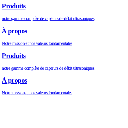
performances maximales même dans des conditions extrêmes
4. Pourquoi la précision du dosage est-elle importante en agriculture ?
Pour les drones utilisés dans l’irrigation ou la pulvérisation, la
dosage influence directement les coûts et l’efficacité. Les mic
Allengra assurent la livraison exacte de la quantité nécessaire d
pesticide ou engrais) au bon endroit, optimisant ainsi l’efficacit
les gaspillages à chaque vol.
Découvrez le Micro Flow Meter (2e génération) et le PUM F
Meter
Les débitmètres ultrasonores Allengra sont les héros invisibles
drones actuels. Grâce à des mesures ultra-précises en temps r
des conditions difficiles, ils permettent aux UAVs de voler plus
plus longtemps et d’être exploités avec une efficacité maximal
En investissant dans une technologie de capteurs intelligents te
qu’Allengra, vous ne faites pas qu’ajouter un composant matér