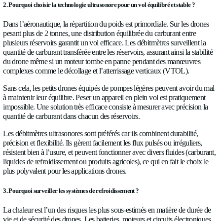
dans le système. Nous étudierons ici deux cas distincts : les 
électriques (sur batterie) et ceux fonctionnant avec un moteur
Voici ce qu'ils apportent dans chaque situation :
1. Pourquoi la précision est-elle cruciale pour la gestion du carburant 
Lorsque les drones sont poussés à leurs limites – vols longue 
missions prolongées –, une utilisation efficace du carburant de
essentielle. Pour être sûr qu’un drone atteindra son objectif (et 
reviendra en toute sécurité), les pilotes ont besoin de données 
l'autonomie effective. Traditionnellement, la plupart des drones
capteurs de niveau pour estimer la quantité de carburant restan
capteurs sont populaires car bon marché et largement disponib
le problème : leur précision diminue lorsque le réservoir est pr
C’est justement au moment où vous avez besoin de mesures les
que ces capteurs deviennent imprécis… ce qui n’est pas idéal 
cherche à calculer précisément le point de non-retour. C’est là
qu’interviennent les débitmètres ultrasonores de carburant. En