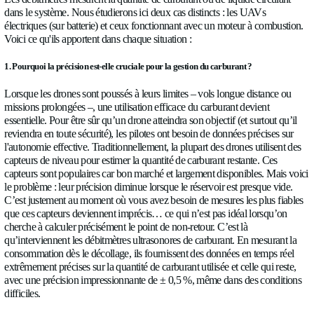
Les facteurs limitants sont :
Fiable
Autonomie
Portée
Charge utile
Maniabilité
Découvrez les débitmètres ultrasonores Allengra :
- Calcul précis de l’autonomie ;
- Connaissance exacte du point de non-retour ;
- Opérations plus sûres et fiables ;
- Précision sous fortes vibrations et flux pulsés
Les débitmètres mesurent la quantité de carburant ou de liquid