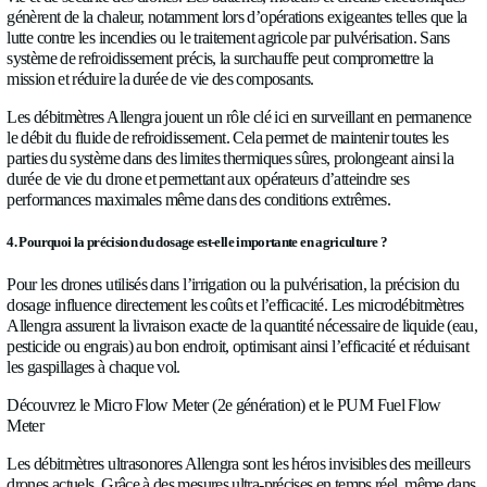
consommation dès le décollage, ils fournissent des données en
extrêmement précises sur la quantité de carburant utilisée et cel
avec une précision impressionnante de ± 0,5 %, même dans de
difficiles.
2. Pourquoi choisir la technologie ultrasonore pour un vol équilibré et 
Dans l’aéronautique, la répartition du poids est primordiale. Su
pesant plus de 2 tonnes, une distribution équilibrée du carbura
plusieurs réservoirs garantit un vol efficace. Les débitmètres su
quantité de carburant transférée entre les réservoirs, assurant ain
du drone même si un moteur tombe en panne pendant des m
complexes comme le décollage et l’atterrissage verticaux (V
Sans cela, les petits drones équipés de pompes légères peuven
à maintenir leur équilibre. Peser un appareil en plein vol est p
impossible. Une solution très efficace consiste à mesurer avec 
quantité de carburant dans chacun des réservoirs.