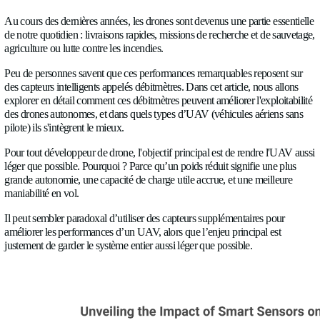
À PROPOS
ÉCOUTEZ CET ARTICLE
NEWS
0:00
CARRIÈRES
Comment les capteurs intelligents améliorent les performances des UA
CONTACTEZ-
Au cours des dernières années, les drones sont devenus une par
de notre quotidien : livraisons rapides, missions de recherche e
NOUS
agriculture ou lutte contre les incendies.
Peu de personnes savent que ces performances remarquables r
des capteurs intelligents appelés débitmètres. Dans cet article, 
explorer en détail comment ces débitmètres peuvent améliorer l
Langue
des drones autonomes, et dans quels types d’UAV (véhicules 
Francais
✓
pilote) ils s'intègrent le mieux.
Socials
Pour tout développeur de drone, l'objectif principal est de ren
LinkedIn
Twitter
Facebook
léger que possible. Pourquoi ? Parce qu’un poids réduit signif
grande autonomie, une capacité de charge utile accrue, et une 