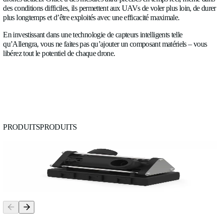
Les débitmètres ultrasonores sont préférés car ils combinent dur
précision et flexibilité. Ils gèrent facilement les flux pulsés ou i
résistent bien à l’usure, et peuvent fonctionner avec divers flui
liquides de refroidissement ou produits agricoles), ce qui en fai
plus polyvalent pour les applications drones.
3. Pourquoi surveiller les systèmes de refroidissement ?
La chaleur est l’un des risques les plus sous-estimés en matièr
vie et de sécurité des drones. Les batteries, moteurs et circuits
génèrent de la chaleur, notamment lors d’opérations exigeantes 
lutte contre les incendies ou le traitement agricole par pulvéris
système de refroidissement précis, la surchauffe peut comprom
mission et réduire la durée de vie des composants.
Les débitmètres Allengra jouent un rôle clé ici en surveillant
le débit du fluide de refroidissement. Cela permet de maintenir 
parties du système dans des limites thermiques sûres, prolongea
durée de vie du drone et permettant aux opérateurs d’atteindre