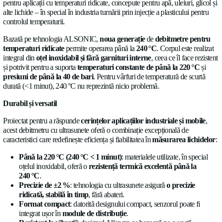
DESPRE
ASCULTĂ ACEST ARTICOL
NOUTĂȚI
0:00
În
2009
, Allengra a lansat prima generație de debitmetre cu ul
CARIERE
pentru aplicații cu temperaturi ridicate, concepute pentru apă, ul
alte lichide – în special în industria turnării prin injecție a plast
CONTACTAȚI-NE
controlul temperaturii.
Bazată pe tehnologia ALSONIC,
noua generație
de
debitm
temperaturi ridicate
permite operarea până la
240 °C
. Corpul
Limbă
integral din
oțel inoxidabil și fără garnituri interne
, ceea ce 
Romana
✓
și potrivit pentru a suporta
temperaturi constante de până l
presiuni de până la 40 de bari
. Pentru vârfuri de temperatur
Socials
durată (<1 minut), 240 °C nu reprezintă nicio problemă.
LinkedIn
Twitter
Facebook
Durabil și versatil
Proiectat pentru a răspunde
cerințelor aplicațiilor industrial
acest debitmetru cu ultrasunete oferă o combinație excepțional