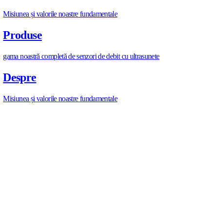
https://allengra.eu
/ro-RO/contact-us
info@allengra.eu
DISTRIBUIE ARTICOLUL
D
I
S
T
R
I
B
U
I
E
A
R
T
I
C
O
L
U
L