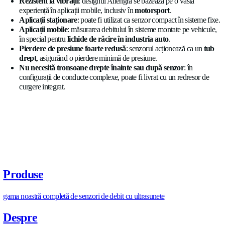
caracteristici care redefinește eficiența și fiabilitatea în
măsurare
Până la 220 °C (240 °C < 1 minut)
: materialele utilizat
oțelul inoxidabil, oferă o
rezistență termică excelentă 
240 °C
.
Precizie de ±2 %
: tehnologia cu ultrasunete asigură
o p
ridicată, stabilă în timp
, fără abateri.
Format compact
: datorită designului compact, senzorul
integrat ușor în
module de distribuție
.
Rezistent la vibrații
: designul Allengra se bazează pe o
experiență în aplicații mobile, inclusiv în
motorsport
.
Aplicații staționare
: poate fi utilizat ca senzor compact 
Aplicații mobile
: măsurarea debitului în sisteme montate
în special pentru
lichide de răcire în industria auto
.
Pierdere de presiune foarte redusă
: senzorul acțione
drept
, asigurând o pierdere minimă de presiune.
Nu necesită tronsoane drepte înainte sau după senz
configurații de conducte complexe, poate fi livrat cu un 
curgere integrat.