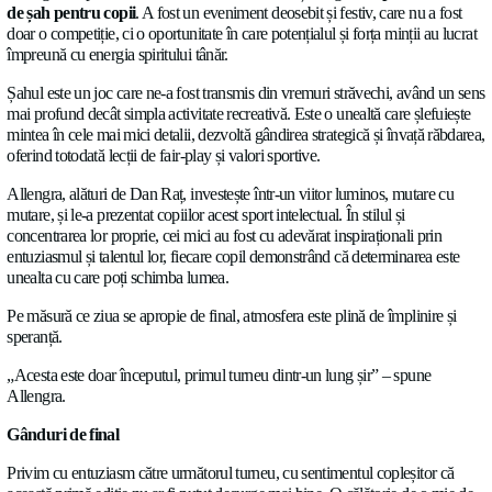
DESPRE
lucru măreț are un început, iar noi așteptăm cu nerăbdare urmă
NOUTĂȚI
O zi specială
CARIERE
Allengra, împreună cu Maestrul FIDE Dan Raț, a organizat
p
de șah pentru copii
. A fost un eveniment deosebit și festiv, ca
CONTACTAȚI-NE
doar o competiție, ci o oportunitate în care potențialul și forța m
împreună cu energia spiritului tânăr.
Șahul este un joc care ne-a fost transmis din vremuri străvechi
mai profund decât simpla activitate recreativă. Este o unealtă ca
Limbă
mintea în cele mai mici detalii, dezvoltă gândirea strategică și 
Romana
✓
oferind totodată lecții de fair-play și valori sportive.
Socials
Allengra, alături de Dan Raț, investește într-un viitor luminos,
LinkedIn
Twitter
Facebook
mutare, și le-a prezentat copiilor acest sport intelectual. În stilul 
concentrarea lor proprie, cei mici au fost cu adevărat inspirațio
entuziasmul și talentul lor, fiecare copil demonstrând că determ
unealta cu care poți schimba lumea.