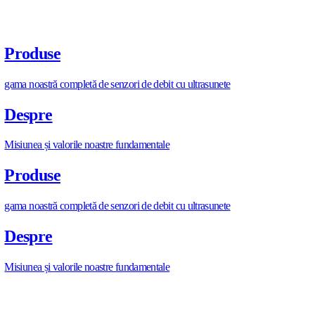
https://allengra.eu
/ro-RO/contact-us
info@allengra.eu
DISTRIBUIE ARTICOLUL
D
I
S
T
R
I
B
U
I
E
A
R
T
I
C
O
L
U
L