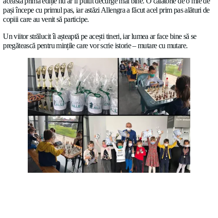
Pe măsură ce ziua se apropie de final, atmosfera este plină de î
speranță.
„Acesta este doar începutul, primul turneu dintr-un lung șir” 
Allengra.
Gânduri de final
Privim cu entuziasm către următorul turneu, cu sentimentul cop
această primă ediție nu ar fi putut decurge mai bine. O călător
pași începe cu primul pas, iar astăzi Allengra a făcut acel prim 
copiii care au venit să participe.
Un viitor strălucit îi așteaptă pe acești tineri, iar lumea ar face b
pregătească pentru mințile care vor scrie istorie – mutare cu mu