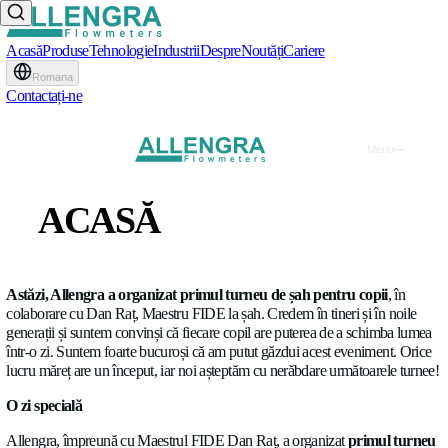
Acasă
Produse
Tehnologie
Industrii
Despre
Noutăți
Cariere
Romana
Contactați-ne
Turneu de Șah Allengra –
ACASĂ
ediție
PRODUSE
BLOG
•
10.10.2020
TEHNOLOGIE
Astăzi, Allengra a organizat primul turneu de șah pentru 
colaborare cu Dan Raț, Maestru FIDE la șah. Credem în tineri 
INDUSTRII
generații și suntem convinși că fiecare copil are puterea de a
într-o zi. Suntem foarte bucuroși că am putut găzdui acest eve